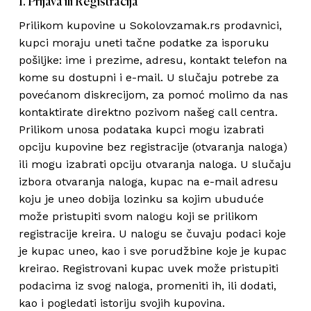
1. Prijava ili Registracija
Prilikom kupovine u Sokolovzamak.rs prodavnici,
kupci moraju uneti tačne podatke za isporuku
pošiljke: ime i prezime, adresu, kontakt telefon na
kome su dostupni i e-mail. U slučaju potrebe za
povećanom diskrecijom, za pomoć molimo da nas
kontaktirate direktno pozivom našeg call centra.
Prilikom unosa podataka kupci mogu izabrati
opciju kupovine bez registracije (otvaranja naloga)
ili mogu izabrati opciju otvaranja naloga. U slučaju
izbora otvaranja naloga, kupac na e-mail adresu
koju je uneo dobija lozinku sa kojim ubuduće
može pristupiti svom nalogu koji se prilikom
registracije kreira. U nalogu se čuvaju podaci koje
je kupac uneo, kao i sve porudžbine koje je kupac
kreirao. Registrovani kupac uvek može pristupiti
podacima iz svog naloga, promeniti ih, ili dodati,
kao i pogledati istoriju svojih kupovina.