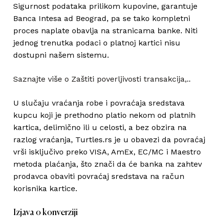
Sigurnost podataka prilikom kupovine, garantuje
Banca Intesa ad Beograd, pa se tako kompletni
proces naplate obavlja na stranicama banke. Niti
jednog trenutka podaci o platnoj kartici nisu
dostupni našem sistemu.
Saznajte više o Zaštiti poverljivosti transakcija,..
U slučaju vraćanja robe i povraćaja sredstava
kupcu koji je prethodno platio nekom od platnih
kartica, delimično ili u celosti, a bez obzira na
razlog vraćanja, Turtles.rs je u obavezi da povraćaj
vrši isključivo preko VISA, AmEx, EC/MC i Maestro
metoda plaćanja, što znači da će banka na zahtev
prodavca obaviti povraćaj sredstava na račun
korisnika kartice.
Izjava o konverziji