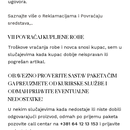
ugovora.
Saznajte više o Reklamacijama i Povraćaju
sredstava,..
VII POVRAĆAJ KUPLJENE ROBE
Troškove vraćanja robe i novca snosi kupac, sem u
slučajevima kada kupac dobije neispravan ili
pogrešan artikal.
OBAVEZNO PROVERITE SASTAV PAKETA ČIM
GA PREUZMETE OD KURIRSKE SLUŽBE I
ODMAH PRIJAVITE EVENTUALNE
NEDOSTATKE!
U nekim slučajevima kada nedostaje ili niste dobili
odgovarajući proizvod, odmah po prijemu paketa
pozovite call centar na
+381 64 12 13 153
i prijavite