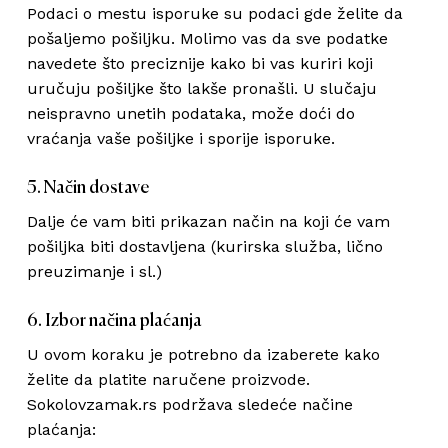
Podaci o mestu isporuke su podaci gde želite da
pošaljemo pošiljku. Molimo vas da sve podatke
navedete što preciznije kako bi vas kuriri koji
uručuju pošiljke što lakše pronašli. U slučaju
neispravno unetih podataka, može doći do
vraćanja vaše pošiljke i sporije isporuke.
5. Način dostave
Dalje će vam biti prikazan način na koji će vam
pošiljka biti dostavljena (kurirska služba, lično
preuzimanje i sl.)
6. Izbor načina plaćanja
U ovom koraku je potrebno da izaberete kako
želite da platite naručene proizvode.
Sokolovzamak.rs podržava sledeće načine
plaćanja: