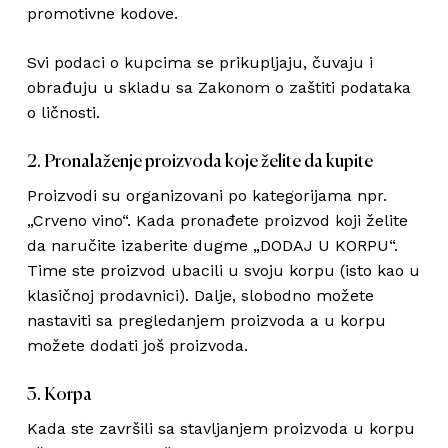
promotivne kodove.
Svi podaci o kupcima se prikupljaju, čuvaju i
obrađuju u skladu sa Zakonom o zaštiti podataka
o ličnosti.
2. Pronalaženje proizvoda koje želite da kupite
Proizvodi su organizovani po kategorijama npr.
„Crveno vino“. Kada pronađete proizvod koji želite
da naručite izaberite dugme „DODAJ U KORPU“.
Time ste proizvod ubacili u svoju korpu (isto kao u
klasičnoj prodavnici). Dalje, slobodno možete
nastaviti sa pregledanjem proizvoda a u korpu
možete dodati još proizvoda.
3. Korpa
Kada ste završili sa stavljanjem proizvoda u korpu