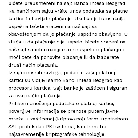
bićete preusmereni na sajt Banca Intesa Beograd.
Na bančinom sajtu vršite unos podataka sa platne
kartice i obavljate plaćanje. Ukoliko je transakcija
uspešna bićete vraćeni na naš sajt sa
obaveštenjem da je plaćanje uspešno obavljeno. U
slučaju da plaćanje nije uspelo, bićete vraćeni na
naš sajt sa informacijom o neuspelom plaćanju i
moći ćete da ponovite plaćanje ili da izaberete
drugi način plaćanja.
Iz sigurnosnih razloga, podaci o vašoj platnoj
kartici su vidljivi samo Banci Intesa Beograd kao
procesoru kartica. Sajt banke je zaštićen i siguran
za ovaj način plaćanja.
Prilikom unošenja podataka o platnoj kartici,
poverljive informacija se prenose putem javne
mreže u zaštićenoj (kriptovanoj) formi upotrebom
SSL protokola i PKI sistema, kao trenutno
najsavremenije kriptografske tehnologije.