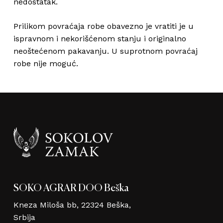
nedostatak.
Prilikom povraćaja robe obavezno je vratiti je u
ispravnom i nekorišćenom stanju i originalno
neoštećenom pakavanju. U suprotnom povraćaj
robe nije moguć.
SOKO AGRAR DOO Beška
Kneza Miloša bb, 22324 Beška,
Srbija