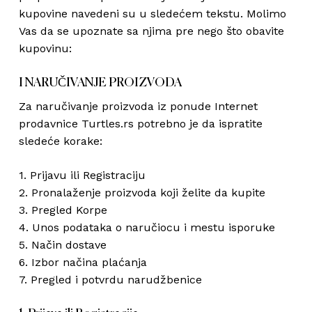
kupovine navedeni su u sledećem tekstu. Molimo
Vas da se upoznate sa njima pre nego što obavite
kupovinu:
I NARUČIVANJE PROIZVODA
Za naručivanje proizvoda iz ponude Internet
prodavnice Turtles.rs potrebno je da ispratite
sledeće korake:
1. Prijavu ili Registraciju
2. Pronalaženje proizvoda koji želite da kupite
3. Pregled Korpe
4. Unos podataka o naručiocu i mestu isporuke
5. Način dostave
6. Izbor načina plaćanja
7. Pregled i potvrdu narudžbenice