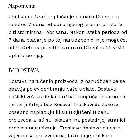
Napomena:
Ukoliko ne izvršite plaćanje po narudžbenici u
roku od 7 dana od dana njenog kreiranja, ista će
biti stornirana i obrisana. Nakon isteka perioda od
7 dana plaćanje po toj narudzbenici nije moguće,
ali možete napraviti novu narudžbenicu i izvršiti
uplatu po njoj.
IV DOSTAVA
Dostava naručenih proizvoda iz narudžbenice se
obavlja po evidentiranju vaše uplate. Dostavu
pošiljki vrši kurirska služba i moguća je samo na
teritoriji Srbije bez Kosova. Troškovi dostave se
posebno naplaćuju ili su uključeni u cenu
proizvoda a isti su iskazani na poslednjoj stranici
procesa naručivanja. Troškove dostave plaćate
zajedno sa proizvodima, tako da je prilikom