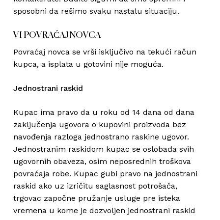
sposobni da rešimo svaku nastalu situaciju.
VI POVRAĆAJ NOVCA
Povraćaj novca se vrši isključivo na tekući račun
kupca, a isplata u gotovini nije moguća.
Jednostrani raskid
Kupac ima pravo da u roku od 14 dana od dana
zaključenja ugovora o kupovini proizvoda bez
navođenja razloga jednostrano raskine ugovor.
Jednostranim raskidom kupac se oslobađa svih
ugovornih obaveza, osim neposrednih troškova
povraćaja robe. Kupac gubi pravo na jednostrani
raskid ako uz izričitu saglasnost potrošača,
trgovac započne pružanje usluge pre isteka
vremena u kome je dozvoljen jednostrani raskid