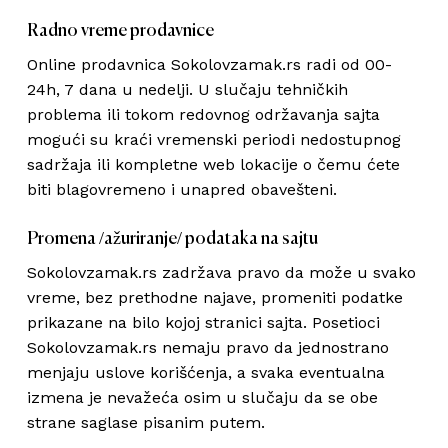
Radno vreme prodavnice
Online prodavnica Sokolovzamak.rs radi od 00-
24h, 7 dana u nedelji. U slučaju tehničkih
problema ili tokom redovnog održavanja sajta
mogući su kraći vremenski periodi nedostupnog
sadržaja ili kompletne web lokacije o čemu ćete
biti blagovremeno i unapred obavešteni.
Promena /ažuriranje/ podataka na sajtu
Sokolovzamak.rs zadržava pravo da može u svako
vreme, bez prethodne najave, promeniti podatke
prikazane na bilo kojoj stranici sajta. Posetioci
Sokolovzamak.rs nemaju pravo da jednostrano
menjaju uslove korišćenja, a svaka eventualna
izmena je nevažeća osim u slučaju da se obe
strane saglase pisanim putem.