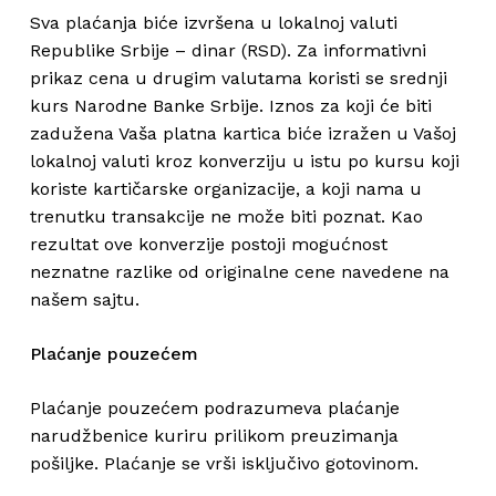
Sva plaćanja biće izvršena u lokalnoj valuti
Republike Srbije – dinar (RSD). Za informativni
prikaz cena u drugim valutama koristi se srednji
kurs Narodne Banke Srbije. Iznos za koji će biti
zadužena Vaša platna kartica biće izražen u Vašoj
lokalnoj valuti kroz konverziju u istu po kursu koji
koriste kartičarske organizacije, a koji nama u
trenutku transakcije ne može biti poznat. Kao
rezultat ove konverzije postoji mogućnost
neznatne razlike od originalne cene navedene na
našem sajtu.
Plaćanje pouzećem
Plaćanje pouzećem podrazumeva plaćanje
narudžbenice kuriru prilikom preuzimanja
pošiljke. Plaćanje se vrši isključivo gotovinom.