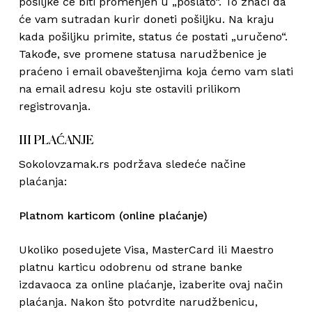
pošiljke će biti promenjen u „poslato“. To znači da
će vam sutradan kurir doneti pošiljku. Na kraju
kada pošiljku primite, status će postati „uručeno“.
Takođe, sve promene statusa narudžbenice je
praćeno i email obaveštenjima koja ćemo vam slati
na email adresu koju ste ostavili prilikom
registrovanja.
III PLAĆANJE
Sokolovzamak.rs podržava sledeće načine
plaćanja:
Platnom karticom (online plaćanje)
Ukoliko posedujete Visa, MasterCard ili Maestro
platnu karticu odobrenu od strane banke
izdavaoca za online plaćanje, izaberite ovaj način
plaćanja. Nakon što potvrdite narudžbenicu,