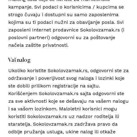
kampanje. Svi podaci o korisnicima / kupcima se
strogo čuvaju i dostupni su samo zaposlenima
kojima su ti podaci nužni za obavljanje posla. Svi
zaposleni Internet prodavnice Sokolovzamak.rs (i
poslovni partneri) odgovorni su za poštovanje
načela zaštite privatnosti.
Vaš nalog
Ukoliko koristite Sokolovzamak.rs, odgovorni ste za
održavanje i poverljivost svog naloga i lozinki koje
ste dobili prilikom registracije na sajtu.
Korišćenjem Sokolovzamak.rs sajta odgovorni ste
za sve aktivnosti koje se dešavaju na vašem nalogu
i sa vašom lozinkom. Maloletni korisnici mogu
koristiti Sokolovzamak.rs uz nadzor roditelja ili
staratelja. Sokolovzamak.rs zadržava pravo da
odbije pružanja usluga, ukine nalog ili otkaže