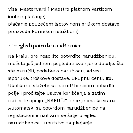
Visa, MasterCard i Maestro platnom karticom
(online plaćanje)
plaćanje pouzećem (gotovinom prilikom dostave
proizvoda kurirskom službom)
7. Pregled i potvrda narudžbenice
Na kraju, pre nego što potvrdite narudžbenicu,
možete još jednom pogledati sve njene detalje: šta
ste naručili, podatke o naručiocu, adresu
isporuke, troškove dostave, ukupnu cenu, itd.
Ukoliko se slažete sa narudžbenicom potvrdite
polje i pročitajte Uslove korišćenja a zatim
izaberite opciju „NARUČI“ čime je ona kreirana.
Automatski sa potvrdom narudžbenice na
registacioni email vam se šalje pregled
narudžbenice i uputstvo za plaćanje.