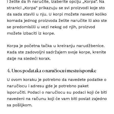
i želite da ih naručite, izaberite opciju „Korpa“. Na
stranici „Korpa“ prikazuju se svi proizvodi koje sto
da sada stavili u nju. U korpi možete navesti koliko
komada jednog proizvoda želite naručite ili ako ste
se predomislili u vezi nekog od njih, proizvod
možete izbaciti iz korpe.
Korpa je početna tačka u kreiranju narudžbenice.
Kada ste zadovoljni sadržajem svoje korpe, krenite
dalje na sledeći korak.
Korpa je prazna.
4. Unos podataka o naručiocu i mestu isporuke
U ovom koraku je potrebno da navedete podatke o
Go To Shop
naručiocu i adresu gde je potrebno paket
isporučiti. Podaci o naručiocu su podaci koji će biti
navedeni na računu koji će vam biti poslat zajedno
sa pošiljkom.