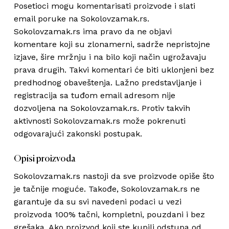
Posetioci mogu komentarisati proizvode i slati
email poruke na Sokolovzamak.rs.
Sokolovzamak.rs ima pravo da ne objavi
komentare koji su zlonamerni, sadrže nepristojne
izjave, šire mržnju i na bilo koji način ugrožavaju
prava drugih. Takvi komentari će biti uklonjeni bez
predhodnog obaveštenja. Lažno predstavljanje i
registracija sa tuđom email adresom nije
dozvoljena na Sokolovzamak.rs. Protiv takvih
aktivnosti Sokolovzamak.rs može pokrenuti
odgovarajući zakonski postupak.
Opisi proizvoda
Sokolovzamak.rs nastoji da sve proizvode opiše što
je tačnije moguće. Takođe, Sokolovzamak.rs ne
garantuje da su svi navedeni podaci u vezi
proizvoda 100% tačni, kompletni, pouzdani i bez
grešaka. Ako proizvod koji ste kupili odstupa od