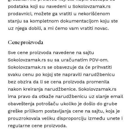
podataka koji su navedeni u Sokolovzamak.rs
prodavnici, možete ga vratiti u nekorišćenom
stanju sa kompletnom dokumentacijom koju ste
uz njega dobili, a mi ćemo vam vratiti novac.
Cene proizvoda
Sve cene proizvoda navedene na sajtu
Sokolovzamak.rs su sa uračunatim PDV-om.
Sokolovzamak.rs se obavezuje da će prihvatiti
svaku cenu po kojoj ste napravili narudžbenicu
bez obzira da li se cena proizvoda promenila
nakon kreiranja narudžbenice. Sokolovzamak.rs
ima pravo da otkaže narudžbenicu uz slanje email
obaveštenja potrošaču ukoliko je došlo do grube
greške prilikom postavljanja cene na sajtu, koja je
prouzrokovala veliku disproporciju između unete i
regularne cene proizvoda.