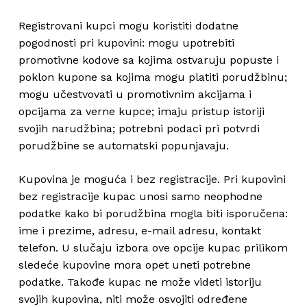
Registrovani kupci mogu koristiti dodatne
pogodnosti pri kupovini: mogu upotrebiti
promotivne kodove sa kojima ostvaruju popuste i
poklon kupone sa kojima mogu platiti porudžbinu;
mogu učestvovati u promotivnim akcijama i
opcijama za verne kupce; imaju pristup istoriji
svojih narudžbina; potrebni podaci pri potvrdi
porudžbine se automatski popunjavaju.
Kupovina je moguća i bez registracije. Pri kupovini
bez registracije kupac unosi samo neophodne
podatke kako bi porudžbina mogla biti isporučena:
ime i prezime, adresu, e-mail adresu, kontakt
telefon. U slučaju izbora ove opcije kupac prilikom
sledeće kupovine mora opet uneti potrebne
podatke. Takođe kupac ne može videti istoriju
svojih kupovina, niti može osvojiti određene