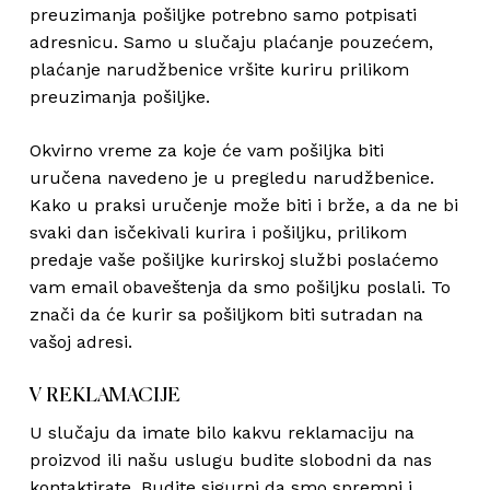
preuzimanja pošiljke potrebno samo potpisati
adresnicu. Samo u slučaju plaćanje pouzećem,
plaćanje narudžbenice vršite kuriru prilikom
preuzimanja pošiljke.
Okvirno vreme za koje će vam pošiljka biti
uručena navedeno je u pregledu narudžbenice.
Kako u praksi uručenje može biti i brže, a da ne bi
svaki dan isčekivali kurira i pošiljku, prilikom
predaje vaše pošiljke kurirskoj službi poslaćemo
vam email obaveštenja da smo pošiljku poslali. To
znači da će kurir sa pošiljkom biti sutradan na
vašoj adresi.
V REKLAMACIJE
U slučaju da imate bilo kakvu reklamaciju na
proizvod ili našu uslugu budite slobodni da nas
kontaktirate. Budite sigurni da smo spremni i