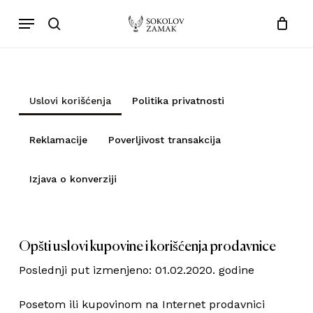
Skip
Menu
to
search
Close
Cart
Cart
main
content
Uslovi korišćenja
Politika privatnosti
Reklamacije
Poverljivost transakcija
Izjava o konverziji
Opšti uslovi kupovine i korišćenja prodavnice
Poslednji put izmenjeno: 01.02.2020. godine
Posetom ili kupovinom na Internet prodavnici