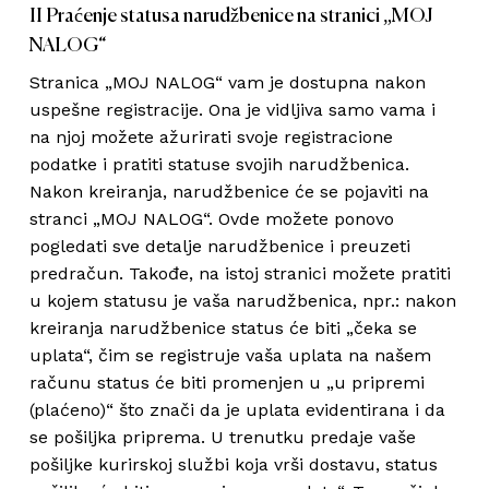
II Praćenje statusa narudžbenice na stranici „MOJ
NALOG“
Stranica „MOJ NALOG“ vam je dostupna nakon
uspešne registracije. Ona je vidljiva samo vama i
na njoj možete ažurirati svoje registracione
podatke i pratiti statuse svojih narudžbenica.
Nakon kreiranja, narudžbenice će se pojaviti na
stranci „MOJ NALOG“. Ovde možete ponovo
pogledati sve detalje narudžbenice i preuzeti
predračun. Takođe, na istoj stranici možete pratiti
u kojem statusu je vaša narudžbenica, npr.: nakon
kreiranja narudžbenice status će biti „čeka se
uplata“, čim se registruje vaša uplata na našem
računu status će biti promenjen u „u pripremi
(plaćeno)“ što znači da je uplata evidentirana i da
se pošiljka priprema. U trenutku predaje vaše
pošiljke kurirskoj službi koja vrši dostavu, status