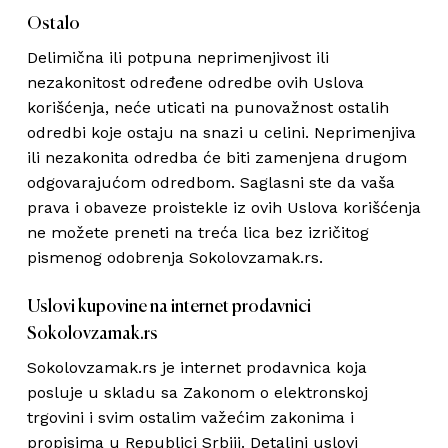
Ostalo
Delimična ili potpuna neprimenjivost ili
nezakonitost određene odredbe ovih Uslova
korišćenja, neće uticati na punovažnost ostalih
odredbi koje ostaju na snazi u celini. Neprimenjiva
ili nezakonita odredba će biti zamenjena drugom
odgovarajućom odredbom. Saglasni ste da vaša
prava i obaveze proistekle iz ovih Uslova korišćenja
ne možete preneti na treća lica bez izričitog
pismenog odobrenja Sokolovzamak.rs.
Uslovi kupovine na internet prodavnici
Sokolovzamak.rs
Sokolovzamak.rs je internet prodavnica koja
posluje u skladu sa Zakonom o elektronskoj
trgovini i svim ostalim važećim zakonima i
propisima u Republici Srbiji. Detaljni uslovi