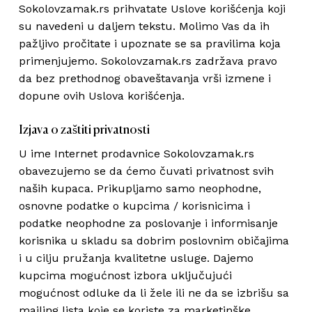
Sokolovzamak.rs prihvatate Uslove korišćenja koji
su navedeni u daljem tekstu. Molimo Vas da ih
pažljivo pročitate i upoznate se sa pravilima koja
primenjujemo. Sokolovzamak.rs zadržava pravo
da bez prethodnog obaveštavanja vrši izmene i
dopune ovih Uslova korišćenja.
Izjava o zaštiti privatnosti
U ime Internet prodavnice Sokolovzamak.rs
obavezujemo se da ćemo čuvati privatnost svih
naših kupaca. Prikupljamo samo neophodne,
osnovne podatke o kupcima / korisnicima i
podatke neophodne za poslovanje i informisanje
korisnika u skladu sa dobrim poslovnim običajima
i u cilju pružanja kvalitetne usluge. Dajemo
kupcima mogućnost izbora uključujući
mogućnost odluke da li žele ili ne da se izbrišu sa
mailing lista koje se koriste za marketinške