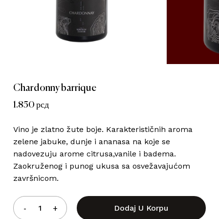
Ime
*
Email
*
Chardonny barrique
1.850
рсд
Save my name, email, and website
in this browser for the next time I
Vino je zlatno žute boje. Karakterističnih aroma
comment.
zelene jabuke, dunje i ananasa na koje se
nadovezuju arome citrusa,vanile i badema.
Zaokruženog i punog ukusa sa osvežavajućom
završnicom.
Dodaj U Korpu