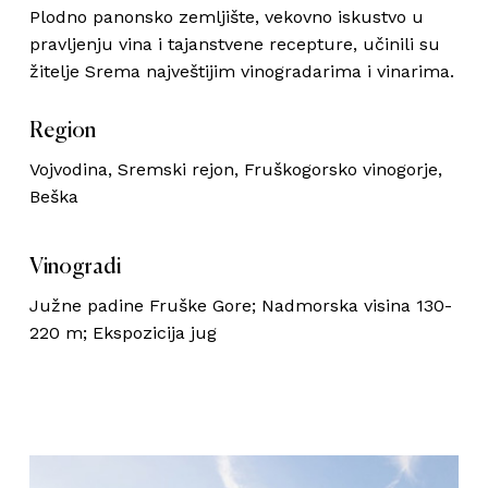
Plodno panonsko zemljište, vekovno iskustvo u
pravljenju vina i tajanstvene recepture, učinili su
Korpa je prazna.
žitelje Srema najveštijim vinogradarima i vinarima.
Region
Go To Shop
Vojvodina, Sremski rejon, Fruškogorsko vinogorje,
Beška
Vinogradi
Južne padine Fruške Gore; Nadmorska visina 130-
220 m; Ekspozicija jug