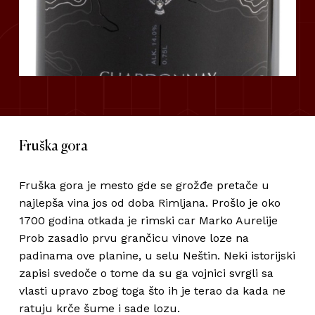
Fruška gora
Fruška gora je mesto gde se grožđe pretače u
najlepša vina jos od doba Rimljana. Prošlo je oko
1700 godina otkada je rimski car Marko Aurelije
Prob zasadio prvu grančicu vinove loze na
padinama ove planine, u selu Neštin. Neki istorijski
zapisi svedoče o tome da su ga vojnici svrgli sa
vlasti upravo zbog toga što ih je terao da kada ne
ratuju krče šume i sade lozu.