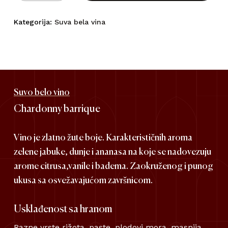
Kategorija:
Suva bela vina
Suvo belo vino
Chardonny barrique
Vino je zlatno žute boje. Karakterističnih aroma
zelene jabuke, dunje i ananasa na koje se nadovezuju
arome citrusa,vanile i badema. Zaokruženog i punog
ukusa sa osvežavajućom završnicom.
Usklađenost sa hranom
Razne vrste rižota, paste, plodovi mora, masnija